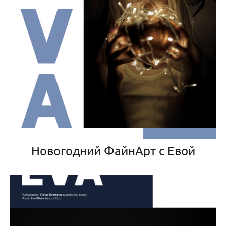
Новогодний ФайнАрт с Евой