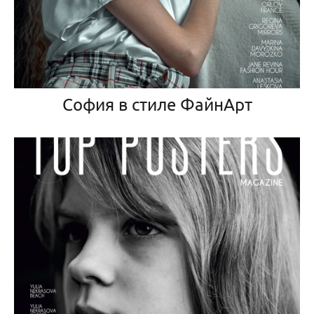
София в стиле ФайнАрт